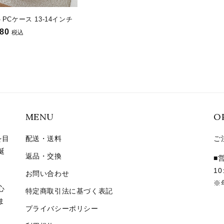
PCケース 13-14インチ
980
税込
MENU
O
を目
配送・送料
ご
誕
返品・交換
■
10
お問い合わせ
※
心
特定商取引法に基づく表記
ま
プライバシーポリシー