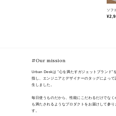
:
ソフト
通
¥2,
常
価
格
#Our mission
Urban Deskは ”心を満たすガジェットブランド”
指し、エンジニアとデザイナーのタッグによって
生しました。
毎日使うものだから、性能にこだわるだけでなく
も満たされるようなプロダクトをお届けして参り
す。