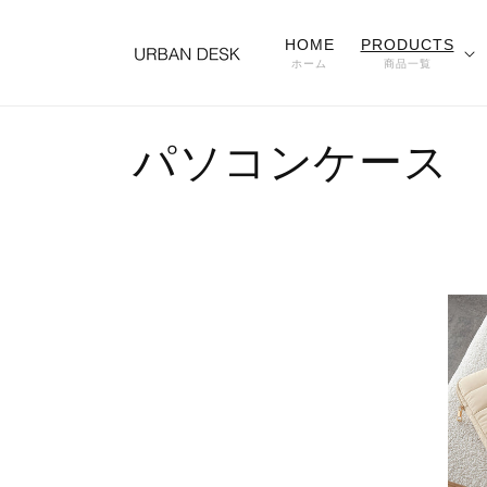
コンテ
ンツに
進む
HOME
PRODUCTS
ホーム
商品一覧
コ
パソコンケース
レ
ク
シ
ョ
ン