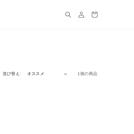
ロ
カ
グ
ー
イ
ト
ン
並び替え:
1個の商品